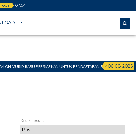
local
07
:
54
NLOAD
06-08-2026
BARU PERSIAPKAN UNTUK PENDAFTARAN SPMB JALUR DOMISILI 11 JUNI 2026 