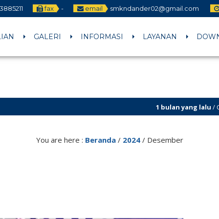
3885211
fax
-
email
smkndander02@gmail.com
LIAN
GALERI
INFORMASI
LAYANAN
DOW
1 bulan yang lalu
/ CALON MURID 
You are here :
Beranda
/
2024
/
Desember