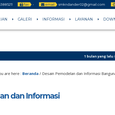
3885211
fax
-
email
smkndander02@gmail.com
LIAN
GALERI
INFORMASI
LAYANAN
DOW
1 bulan yang lalu
/ CALON MURID
ou are here :
Beranda
/
Desain Pemodelan dan Informasi Bangun
an dan Informasi