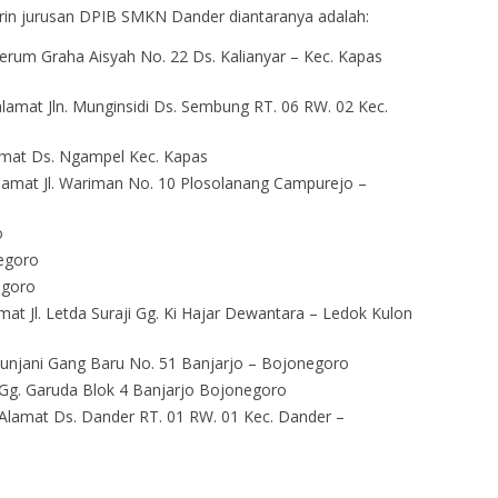
in jurusan DPIB SMKN Dander diantaranya adalah:
Perum Graha Aisyah No. 22 Ds. Kalianyar – Kec. Kapas
lamat Jln. Munginsidi Ds. Sembung RT. 06 RW. 02 Kec.
lamat Ds. Ngampel Kec. Kapas
Alamat Jl. Wariman No. 10 Plosolanang Campurejo –
o
egoro
egoro
at Jl. Letda Suraji Gg. Ki Hajar Dewantara – Ledok Kulon
. Sunjani Gang Baru No. 51 Banjarjo – Bojonegoro
 Gg. Garuda Blok 4 Banjarjo Bojonegoro
Alamat Ds. Dander RT. 01 RW. 01 Kec. Dander –