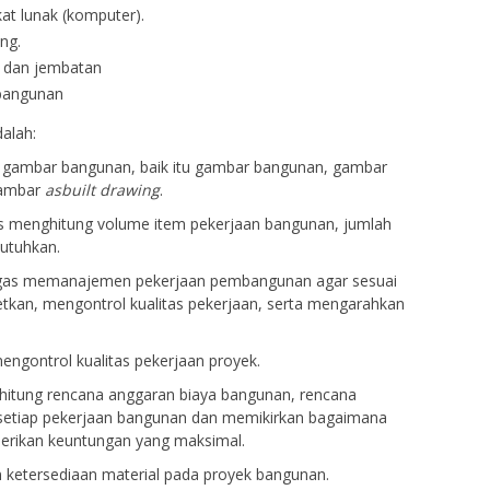
t lunak (komputer).
ng.
n dan jembatan
 bangunan
alah:
 gambar bangunan, baik itu gambar bangunan, gambar
ambar
asbuilt drawing
.
s menghitung volume item pekerjaan bangunan, jumlah
butuhkan.
tugas memanajemen pekerjaan pembangunan agar sesuai
tkan, mengontrol kualitas pekerjaan, serta mengarahkan
engontrol kualitas pekerjaan proyek.
ghitung rencana anggaran biaya bangunan, rencana
setiap pekerjaan bangunan dan memikirkan bagaimana
rikan keuntungan yang maksimal.
n ketersediaan material pada proyek bangunan.