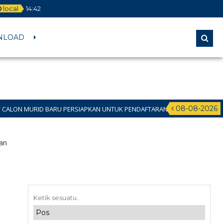
local
14
:
42
NLOAD
08-08-2026
 BARU PERSIAPKAN UNTUK PENDAFTARAN SPMB JALUR DOMISILI 11 JUNI 2026
an