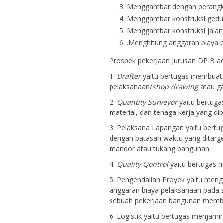
Menggambar dengan perangka
Menggambar konstruksi gedu
Menggambar konstruksi jala
.Menghitung anggaran biaya
Prospek pekerjaan jurusan DPIB ad
1.
Drafter
yaitu bertugas membuat
pelaksanaan/
shop drawing
atau g
2.
Quantity Surveyor
yaitu bertuga
material, dan tenaga kerja yang di
3. Pelaksana Lapangan yaitu ber
dengan batasan waktu yang ditarge
mandor atau tukang bangunan.
4.
Quality Qontrol
yaitu bertugas m
5. Pengendalian Proyek yaitu men
anggaran biaya pelaksanaan pada 
sebuah pekerjaan bangunan membe
6. Logistik yaitu bertugas menjami