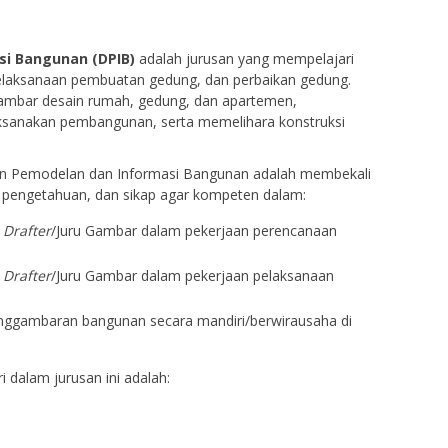
si Bangunan (DPIB)
adalah jurusan yang mempelajari
elaksanaan pembuatan gedung, dan perbaikan gedung.
ambar desain rumah, gedung, dan apartemen,
ksanakan pembangunan, serta memelihara konstruksi
in Pemodelan dan Informasi Bangunan adalah membekali
, pengetahuan, dan sikap agar kompeten dalam:
i
Drafter
/Juru Gambar dalam pekerjaan perencanaan
i
Drafter
/Juru Gambar dalam pekerjaan pelaksanaan
nggambaran bangunan secara mandiri/berwirausaha di
i dalam jurusan ini adalah: