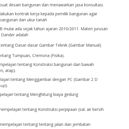
buat desain bangunan dan menawarkan jasa konsultasi.
akukan kontrak kerja kepada pemilik bangunan agar
angunan dan ukur tanah
 mulai ada sejak tahun ajaran 2010/2011. Materi jurusan
i Dander adalah
tentang Dasar-dasar Gambar Teknik (Gambar Manual).
entang Tumpuan, Cremona (Fisika).
mpelajari tentang Konstruksi bangunan dari bawah
n, atap).
elajari tentang Menggambar dengan PC (Gambar 2 D
hup
).
pelajari tentang Menghitung biaya gedung
mempelajari tentang Konstruksi perpipaan (sal. air bersih
 mempelajari tentang tentang jalan dan jembatan