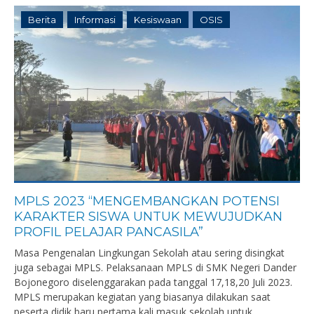
Berita
Informasi
Kesiswaan
OSIS
MPLS 2023 “MENGEMBANGKAN POTENSI
KARAKTER SISWA UNTUK MEWUJUDKAN
PROFIL PELAJAR PANCASILA”
Masa Pengenalan Lingkungan Sekolah atau sering disingkat
juga sebagai MPLS. Pelaksanaan MPLS di SMK Negeri Dander
Bojonegoro diselenggarakan pada tanggal 17,18,20 Juli 2023.
MPLS merupakan kegiatan yang biasanya dilakukan saat
peserta didik baru pertama kali masuk sekolah untuk