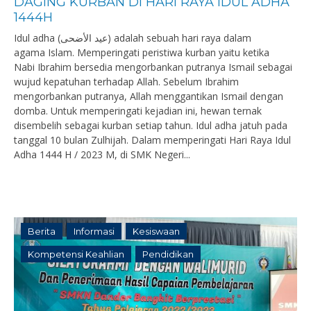
DAGING KURBAN DI HARI RAYA IDUL ADHA
1444H
Idul adha (عيد الأضحى) adalah sebuah hari raya dalam
agama Islam. Memperingati peristiwa kurban yaitu ketika
Nabi Ibrahim bersedia mengorbankan putranya Ismail sebagai
wujud kepatuhan terhadap Allah. Sebelum Ibrahim
mengorbankan putranya, Allah menggantikan Ismail dengan
domba. Untuk memperingati kejadian ini, hewan ternak
disembelih sebagai kurban setiap tahun. Idul adha jatuh pada
tanggal 10 bulan Zulhijah. Dalam memperingati Hari Raya Idul
Adha 1444 H / 2023 M, di SMK Negeri...
Berita
Informasi
Kesiswaan
Kompetensi Keahlian
Pendidikan