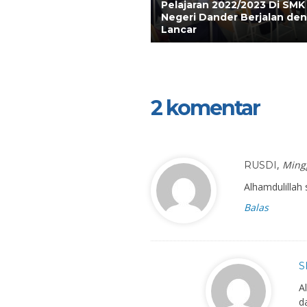
Pelajaran 2022/2023 Di SMK
Negeri Dander Berjalan de
Lancar
2 komentar
,
Ming
RUSDI
Alhamdulillah
Balas
S
A
d