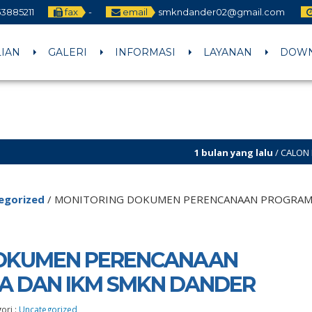
3885211
fax
-
email
smkndander02@gmail.com
LIAN
GALERI
INFORMASI
LAYANAN
DOW
1 bulan yang lalu
/ CALON MURID BARU PERS
egorized
/
MONITORING DOKUMEN PERENCANAAN PROGRAM 
OKUMEN PERENCANAAN
A DAN IKM SMKN DANDER
ori :
Uncategorized