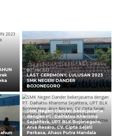
TAHUN
27 Mar 2023
rak
LAST CEREMONY, LULUSAN 2023
eka
SMK NEGERI DANDER
BOJONEGORO
6 Mar 2023
SMK Negeri Dander bekerjasama
dengan PT. Daihatsu Kharisma
Sejahtera, UPT BLK Bojonegoro,
Arva Resaro, CV. Cipta Sejati
Tahun
Perkasa, Ahass Putra Mandala