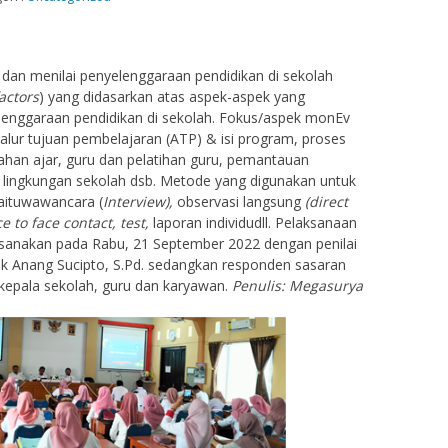
dan menilai penyelenggaraan pendidikan di sekolah
factors
) yang didasarkan atas aspek-aspek yang
enggaraan pendidikan di sekolah. Fokus/aspek monEv
s/alur tujuan pembelajaran (ATP) & isi program, proses
ahan ajar, guru dan pelatihan guru, pemantauan
 lingkungan sekolah dsb. Metode yang digunakan untuk
aituwawancara (
Interview),
observasi langsung
(direct
ce to face contact, test,
laporan individudll. Pelaksanaan
sanakan pada Rabu, 21 September 2022 dengan penilai
k Anang Sucipto, S.Pd. sedangkan responden sasaran
 kepala sekolah, guru dan karyawan.
Penulis: Megasurya