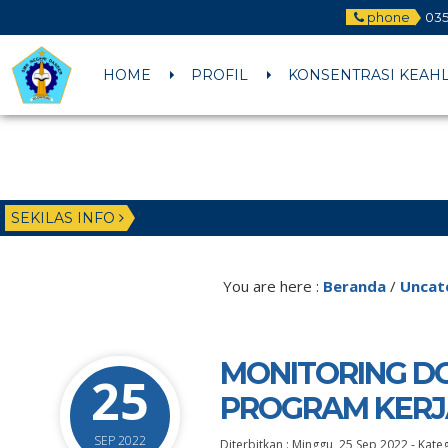
phone
035
HOME
PROFIL
KONSENTRASI KEAH
SEKILAS INFO
You are here :
Beranda
/
Uncat
MONITORING D
25
PROGRAM KERJ
SEP 2022
Diterbitkan :
Minggu, 25 Sep 2022
-
Kateg