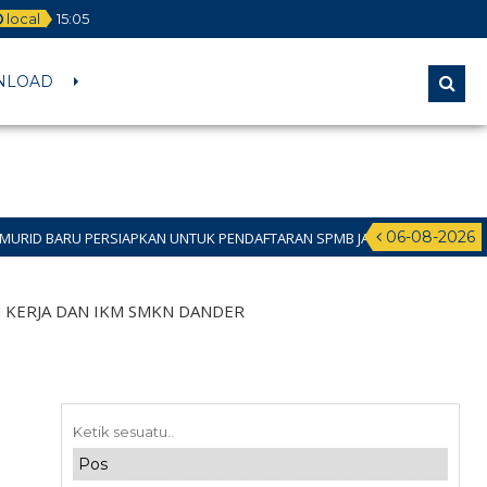
local
15
:
05
NLOAD
06-08-2026
IAPKAN UNTUK PENDAFTARAN SPMB JALUR DOMISILI 11 JUNI 2026 SAMPAI 1
KERJA DAN IKM SMKN DANDER