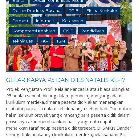
Berita
Desain Komunikasi Visual
Desain Produksi Busana
DPIB
Ekstra Kurikuler
Farmasi
Informasi
Kesiswaan
Kompetensi Keahlian
OSIS
Pendidikan
Teknik Las
TKR
TSM
GELAR KARYA P5 DAN DIES NATALIS KE-17
Projek Penguatan Profil Pelajar Pancasila atau biasa disingkat
P5 adalah sebuah bidang dalam pembelajaran yang ada di
kurikulum merdeka,dimana peserta didik akan menerapkan
nilai-nilai pancasila dalam kehidupannya sehari-hari. Dan dalam
hal ini,seluruh proyek yang dirancang para peserta didik dalam
prosesnya akan membuahkan hasil yang tentu dapat
menaikkan taraf hidup peserta didik tersebut. Di SMKN Dander
seiring dilaksanakannya kurikulum merdeka,pelaksanaan P5...