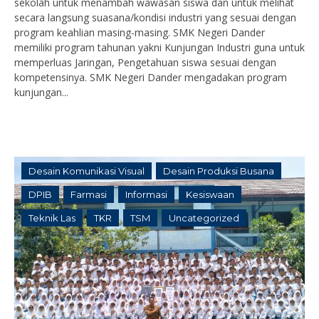
sekolah untuk menambah wawasan siswa dan untuk melihat
secara langsung suasana/kondisi industri yang sesuai dengan
program keahlian masing-masing. SMK Negeri Dander
memiliki program tahunan yakni Kunjungan Industri guna untuk
memperluas Jaringan, Pengetahuan siswa sesuai dengan
kompetensinya. SMK Negeri Dander mengadakan program
kunjungan...
Desain Komunikasi Visual
Desain Produksi Busana
DPIB
Farmasi
Informasi
Kesiswaan
Teknik Las
TKR
TSM
Uncategorized