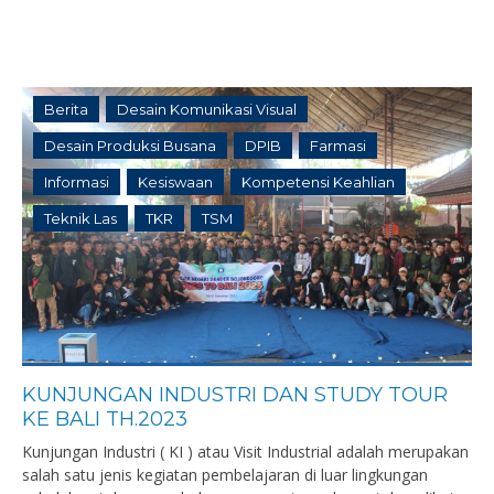
Berita
Desain Komunikasi Visual
Desain Produksi Busana
DPIB
Farmasi
Informasi
Kesiswaan
Kompetensi Keahlian
Teknik Las
TKR
TSM
KUNJUNGAN INDUSTRI DAN STUDY TOUR
KE BALI TH.2023
Kunjungan Industri ( KI ) atau Visit Industrial adalah merupakan
salah satu jenis kegiatan pembelajaran di luar lingkungan