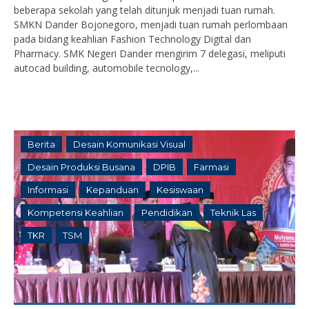
beberapa sekolah yang telah ditunjuk menjadi tuan rumah.
SMKN Dander Bojonegoro, menjadi tuan rumah perlombaan
pada bidang keahlian Fashion Technology Digital dan
Pharmacy. SMK Negeri Dander mengirim 7 delegasi, meliputi
autocad building, automobile tecnology,...
Berita
Desain Komunikasi Visual
Desain Produksi Busana
DPIB
Farmasi
Informasi
Kepanduan
Kesiswaan
Kompetensi Keahlian
Pendidikan
Teknik Las
TKR
TSM