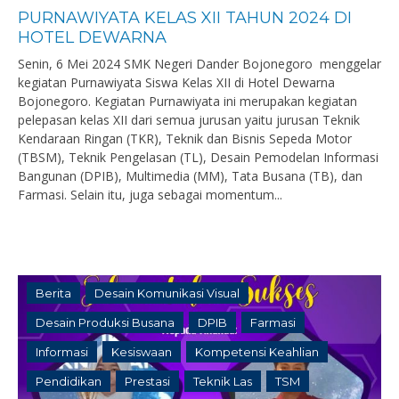
PURNAWIYATA KELAS XII TAHUN 2024 DI
HOTEL DEWARNA
Senin, 6 Mei 2024 SMK Negeri Dander Bojonegoro menggelar
kegiatan Purnawiyata Siswa Kelas XII di Hotel Dewarna
Bojonegoro. Kegiatan Purnawiyata ini merupakan kegiatan
pelepasan kelas XII dari semua jurusan yaitu jurusan Teknik
Kendaraan Ringan (TKR), Teknik dan Bisnis Sepeda Motor
(TBSM), Teknik Pengelasan (TL), Desain Pemodelan Informasi
Bangunan (DPIB), Multimedia (MM), Tata Busana (TB), dan
Farmasi. Selain itu, juga sebagai momentum...
Berita
Desain Komunikasi Visual
Desain Produksi Busana
DPIB
Farmasi
Informasi
Kesiswaan
Kompetensi Keahlian
Pendidikan
Prestasi
Teknik Las
TSM