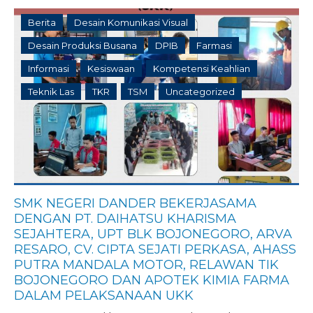
Berita
Desain Komunikasi Visual
Desain Produksi Busana
DPIB
Farmasi
Informasi
Kesiswaan
Kompetensi Keahlian
Teknik Las
TKR
TSM
Uncategorized
SMK NEGERI DANDER BEKERJASAMA
DENGAN PT. DAIHATSU KHARISMA
SEJAHTERA, UPT BLK BOJONEGORO, ARVA
RESARO, CV. CIPTA SEJATI PERKASA, AHASS
PUTRA MANDALA MOTOR, RELAWAN TIK
BOJONEGORO DAN APOTEK KIMIA FARMA
DALAM PELAKSANAAN UKK