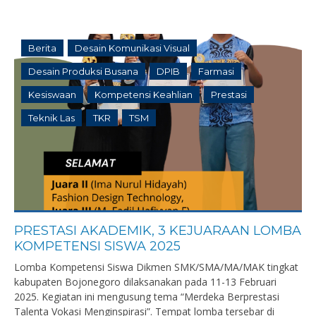
Berita
Desain Komunikasi Visual
Desain Produksi Busana
DPIB
Farmasi
Kesiswaan
Kompetensi Keahlian
Prestasi
Teknik Las
TKR
TSM
PRESTASI AKADEMIK, 3 KEJUARAAN LOMBA
KOMPETENSI SISWA 2025
Lomba Kompetensi Siswa Dikmen SMK/SMA/MA/MAK tingkat
kabupaten Bojonegoro dilaksanakan pada 11-13 Februari
2025. Kegiatan ini mengusung tema “Merdeka Berprestasi
Talenta Vokasi Menginspirasi”. Tempat lomba tersebar di