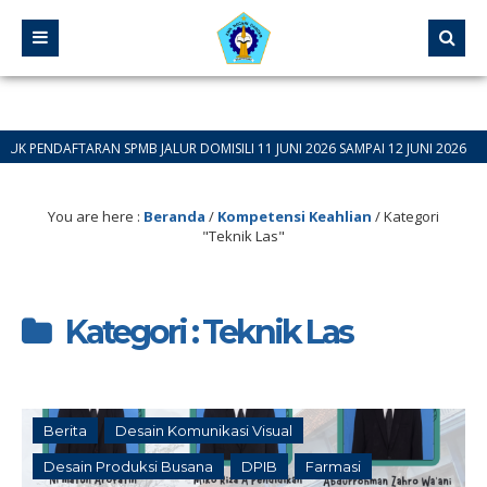
SPMB JALUR DOMISILI 11 JUNI 2026 SAMPAI 12 JUNI 2026
You are here :
Beranda
/
Kompetensi Keahlian
/
Kategori
"Teknik Las"
Kategori : Teknik Las
Berita
Desain Komunikasi Visual
Desain Produksi Busana
DPIB
Farmasi