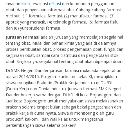
layanan
klinik
, evaluasi
efikasi
dan keamanan penggunaan
obat, dan penyediaan informasi obat.Cabang-cabang farmasi
meliputi: (1) formulasi farmasi, (2) manufaktur farmasi, (3)
apotek yang meracik, (4) teknologi farmasi, (5) farmasi fisik,
dan (6) yurisprudensi farmasi
Jurusan Farmasi
adalah jurusan yang mempelajari segala hal
tentang obat. Mulai dari bahan kimia yang ada di dalamnya,
proses pembuatan obat, proses pengemasan obat, fungsi dan
kegunaan obat, sampai cara distribusi dan pengelolaan stok
obat. Singkatnya, segala hal tentang obat akan dipelajari di sini
Di SMK Negeri Dander jurusan farmasi mulai ada sejak tahun
ajaran 2014/2015. Program kurikulum kelas XI, mewajibkan
siswa mengikuti Prakerin (Praktik Kerja Industri) di DU/DI
(Dunia Kerja dan Dunia Industri). Jurusan farmasi SMK Negeri
Dander bekerja sama dengan DU/DI di kota Bojonegoro dan
luar kota Bojonegoro untuk menyalurkan siswa melaksanakan
prakerin selama empat bulan sebagai bekal pengetahuan dan
praktik kerja di dunia nyata. Siswa di monitoring oleh guru
produktif, kakomli, dan wali kelas untuk mengetahui
perkembangan siswa selama prakerin.