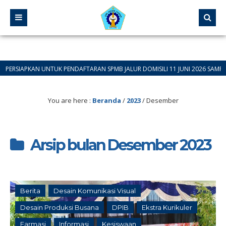
N UNTUK PENDAFTARAN SPMB JALUR DOMISILI 11 JUNI 2026 SAMPAI 12 JUNI 20
You are here :
Beranda
/
2023
/
Desember
Arsip bulan Desember 2023
Berita
Desain Komunikasi Visual
Desain Produksi Busana
DPIB
Ekstra Kurikuler
Farmasi
Informasi
Kesiswaan