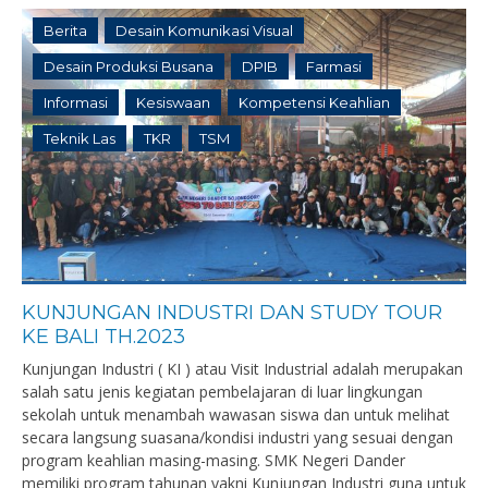
Berita
Desain Komunikasi Visual
Desain Produksi Busana
DPIB
Farmasi
Informasi
Kesiswaan
Kompetensi Keahlian
Teknik Las
TKR
TSM
KUNJUNGAN INDUSTRI DAN STUDY TOUR
KE BALI TH.2023
Kunjungan Industri ( KI ) atau Visit Industrial adalah merupakan
salah satu jenis kegiatan pembelajaran di luar lingkungan
sekolah untuk menambah wawasan siswa dan untuk melihat
secara langsung suasana/kondisi industri yang sesuai dengan
program keahlian masing-masing. SMK Negeri Dander
memiliki program tahunan yakni Kunjungan Industri guna untuk