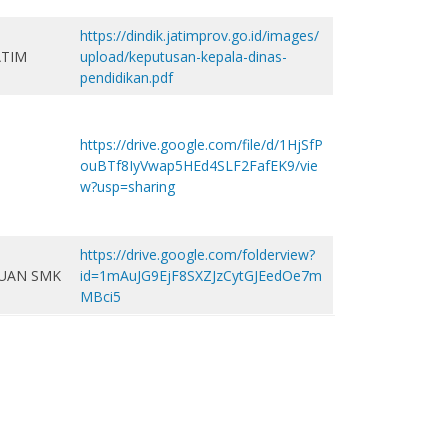
https://dindik.jatimprov.go.id/images/
ATIM
upload/keputusan-kepala-dinas-
pendidikan.pdf
https://drive.google.com/file/d/1HjSfP
ouBTf8IyVwap5HEd4SLF2FafEK9/vie
w?usp=sharing
https://drive.google.com/folderview?
RUAN SMK
id=1mAuJG9EjF8SXZJzCytGJEedOe7m
MBci5