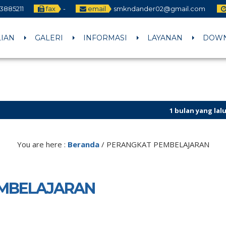
3885211
fax
-
email
smkndander02@gmail.com
LIAN
GALERI
INFORMASI
LAYANAN
DOW
1 bulan yang lalu
/ CALON MUR
You are here :
Beranda
/
PERANGKAT PEMBELAJARAN
MBELAJARAN