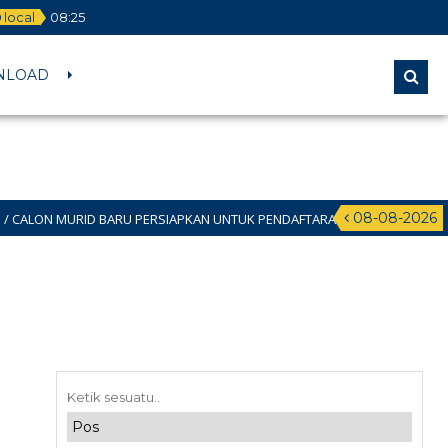
local
08
:
25
NLOAD
08-08-2026
ID BARU PERSIAPKAN UNTUK PENDAFTARAN SPMB JALUR DOMISILI 11 JUNI 2