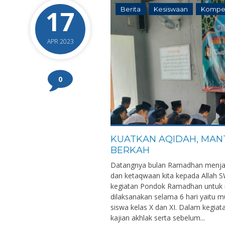
17
Berita
Kesiswaan
Kompet
APR 2023
0
KUATKAN AQIDAH, MAN
BERKAH
Datangnya bulan Ramadhan menja
dan ketaqwaan kita kepada Allah
kegiatan Pondok Ramadhan untu
dilaksanakan selama 6 hari yaitu mul
siswa kelas X dan XI. Dalam kegiata
kajian akhlak serta sebelum...