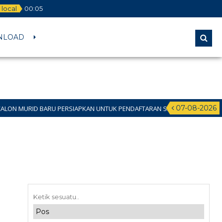
local
00
:
05
NLOAD
07-08-2026
 BARU PERSIAPKAN UNTUK PENDAFTARAN SPMB JALUR DOMISILI 11 JUNI 202