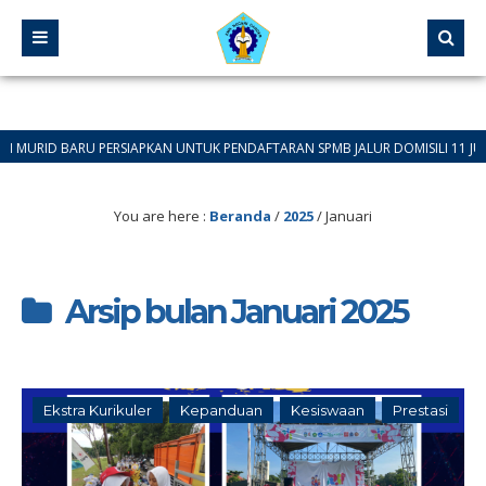
ID BARU PERSIAPKAN UNTUK PENDAFTARAN SPMB JALUR DOMISILI 11 JUNI 2026 
You are here :
Beranda
/
2025
/
Januari
Arsip bulan Januari 2025
Ekstra Kurikuler
Kepanduan
Kesiswaan
Prestasi