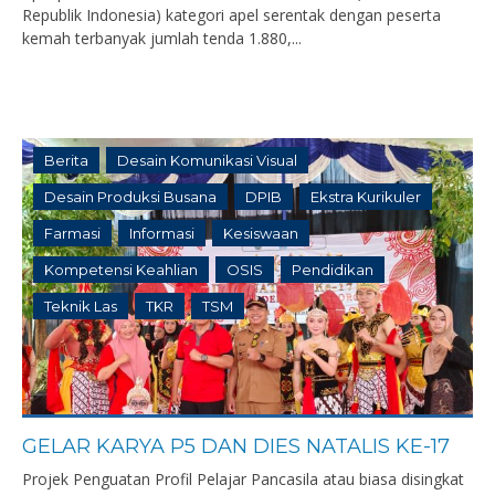
Republik Indonesia) kategori apel serentak dengan peserta
kemah terbanyak jumlah tenda 1.880,...
Berita
Desain Komunikasi Visual
Desain Produksi Busana
DPIB
Ekstra Kurikuler
Farmasi
Informasi
Kesiswaan
Kompetensi Keahlian
OSIS
Pendidikan
Teknik Las
TKR
TSM
GELAR KARYA P5 DAN DIES NATALIS KE-17
Projek Penguatan Profil Pelajar Pancasila atau biasa disingkat