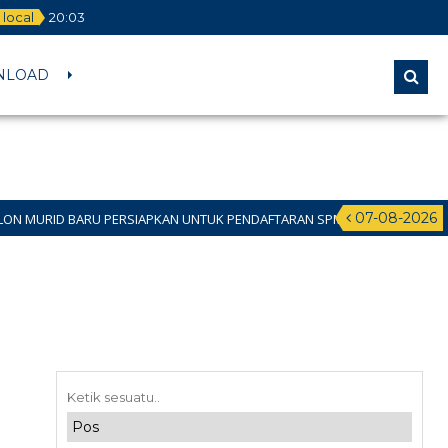
local
20
:
03
NLOAD
07-08-2026
RU PERSIAPKAN UNTUK PENDAFTARAN SPMB JALUR DOMISILI 11 JUNI 2026 S