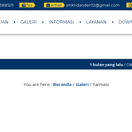
3885211
fax
-
email
smkndander02@gmail.com
LIAN
GALERI
INFORMASI
LAYANAN
DOW
1 bulan yang lalu
/ CALON MURID BA
You are here :
Beranda
/
Galeri
/
Farmasi