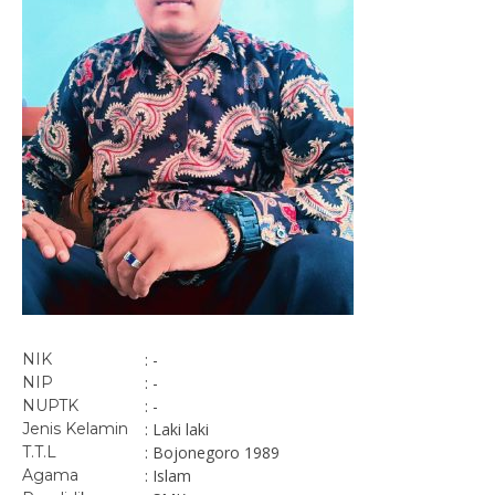
NIK
: -
NIP
: -
NUPTK
: -
Jenis Kelamin
: Laki laki
T.T.L
: Bojonegoro 1989
Agama
: Islam