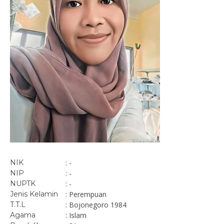
NIK
: -
NIP
: -
NUPTK
: -
Jenis Kelamin
: Perempuan
T.T.L
: Bojonegoro 1984
Agama
: Islam