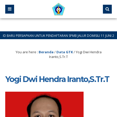
U PERSIAPKAN UNTUK PENDAFTARAN SPMB JALUR DOMISILI 11 JUNI 2026 SAMPA
You are here :
Beranda
/
Data GTK
/
Yogi Dwi Hendra
Iranto,S.Tr.T
Yogi Dwi Hendra Iranto,S.Tr.T