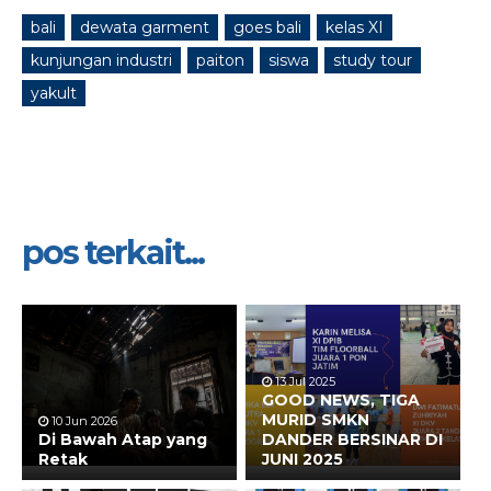
bali
dewata garment
goes bali
kelas XI
kunjungan industri
paiton
siswa
study tour
yakult
pos terkait...
13 Jul 2025
GOOD NEWS, TIGA
MURID SMKN
10 Jun 2026
Di Bawah Atap yang
DANDER BERSINAR DI
Retak
JUNI 2025