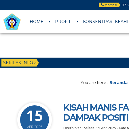
phone
035
HOME
PROFIL
KONSENTRASI KEAH
SEKILAS INFO
You are here :
Beranda
KISAH MANIS F
15
DAMPAK POSIT
APR 2025
Diterbitkan :
Selasa, 15 Apr 2025
-
Katego