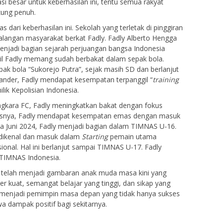
si besar untuk keberhasilan ini, tentu semua rakyat
kung penuh.
ari keberhasilan ini. Sekolah yang terletak di pinggiran
 kalangan masyarakat berkat Fadly. Fadly Alberto Hengga
menjadi bagian sejarah perjuangan bangsa Indonesia
ecil Fadly memang sudah berbakat dalam sepak bola.
ak bola “Sukorejo Putra”, sejak masih SD dan berlanjut
nder, Fadly mendapat kesempatan terpanggil “
training
lik Kepolisian Indonesia.
kara FC, Fadly meningkatkan bakat dengan fokus
erasnya, Fadly mendapat kesempatan emas dengan masuk
da Juni 2024, Fadly menjadi bagian dalam TIMNAS U-16.
 dikenal dan masuk dalam
Starting
pemain utama
ional. Hal ini berlanjut sampai TIMNAS U-17. Fadly
 TIMNAS Indonesia.
a telah menjadi gambaran anak muda masa kini yang
kuat, semangat belajar yang tinggi, dan sikap yang
n menjadi pemimpin masa depan yang tidak hanya sukses
a dampak positif bagi sekitarnya.