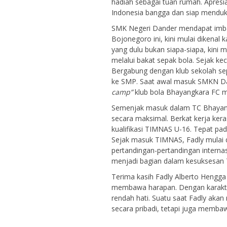
hadiah sebagai tuan rumah. Apresia
Indonesia bangga dan siap mendu
SMK Negeri Dander mendapat imbas d
Bojonegoro ini, kini mulai dikenal
yang dulu bukan siapa-siapa, kini 
melalui bakat sepak bola. Sejak k
Bergabung dengan klub sekolah sep
ke SMP. Saat awal masuk SMKN Da
camp”
klub bola Bhayangkara FC mi
Semenjak masuk dalam TC Bhayang
secara maksimal. Berkat kerja k
kualifikasi TIMNAS U-16. Tepat pa
Sejak masuk TIMNAS, Fadly mulai
pertandingan-pertandingan internas
menjadi bagian dalam kesuksesan
Terima kasih Fadly Alberto Hengg
membawa harapan. Dengan karakter 
rendah hati. Suatu saat Fadly aka
secara pribadi, tetapi juga membaw