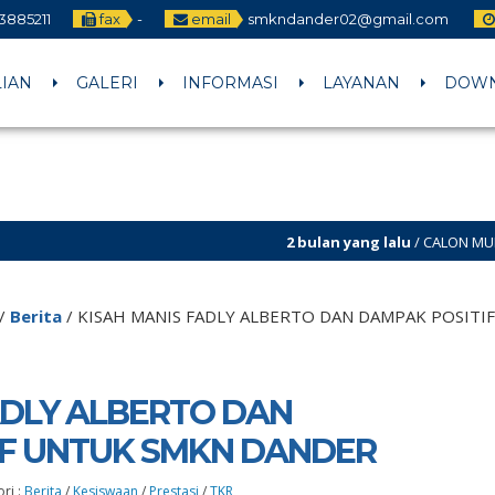
3885211
fax
-
email
smkndander02@gmail.com
LIAN
GALERI
INFORMASI
LAYANAN
DOW
2 bulan yang lalu
/ CALON MURID BARU PERSIAPKA
/
Berita
/
KISAH MANIS FADLY ALBERTO DAN DAMPAK POSIT
ADLY ALBERTO DAN
IF UNTUK SMKN DANDER
ri :
Berita
/
Kesiswaan
/
Prestasi
/
TKR