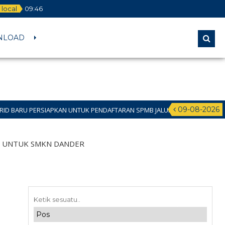
local
09
:
46
NLOAD
09-08-2026
N UNTUK PENDAFTARAN SPMB JALUR DOMISILI 11 JUNI 2026 SAMPAI 12 JUNI
IF UNTUK SMKN DANDER