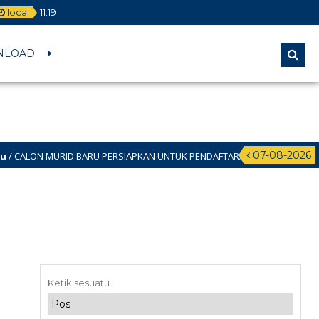
local
11
:
19
NLOAD
07-08-2026
RID BARU PERSIAPKAN UNTUK PENDAFTARAN SPMB JALUR DOMISILI 11 JUNI 2