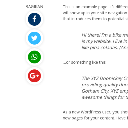
BAGIKAN
This is an example page. It’s differ
will show up in your site navigati
that introduces them to potential sit
Hi there! I’m a bike m
is my website. I live 
like piña coladas. (And
…or something like this:
The XYZ Doohickey C
providing quality dooh
Gotham City, XYZ empl
awesome things for 
As a new WordPress user, you sho
new pages for your content. Have f