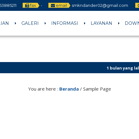
53885211
fax
-
email
smkndander02@gmail.com
LIAN
GALERI
INFORMASI
LAYANAN
DOW
1 bulan yang lalu
/ CALON MU
You are here :
Beranda
/
Sample Page