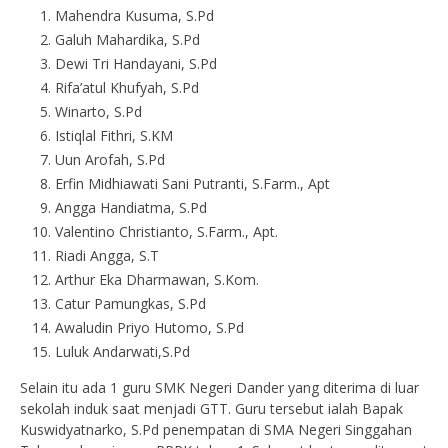
Mahendra Kusuma, S.Pd
Galuh Mahardika, S.Pd
Dewi Tri Handayani, S.Pd
Rifa’atul Khufyah, S.Pd
Winarto, S.Pd
Istiqlal Fithri, S.KM
Uun Arofah, S.Pd
Erfin Midhiawati Sani Putranti, S.Farm., Apt
Angga Handiatma, S.Pd
Valentino Christianto, S.Farm., Apt.
Riadi Angga, S.T
Arthur Eka Dharmawan, S.Kom.
Catur Pamungkas, S.Pd
Awaludin Priyo Hutomo, S.Pd
Luluk Andarwati,S.Pd
Selain itu ada 1 guru SMK Negeri Dander yang diterima di luar
sekolah induk saat menjadi GTT. Guru tersebut ialah Bapak
Kuswidyatnarko, S.Pd penempatan di SMA Negeri Singgahan