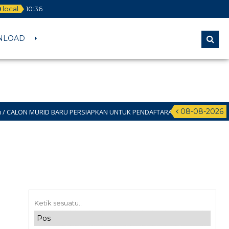
local
10
:
36
NLOAD
08-08-2026
D BARU PERSIAPKAN UNTUK PENDAFTARAN SPMB JALUR DOMISILI 11 JUNI 20