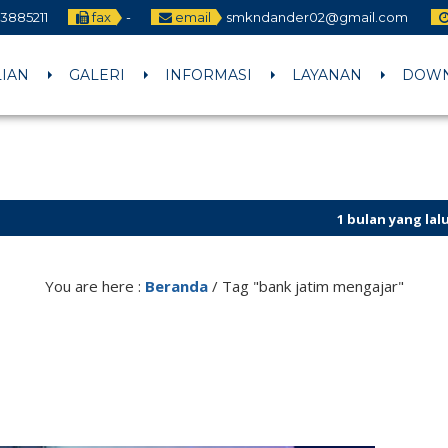
3885211
fax
-
email
smkndander02@gmail.com
LIAN
GALERI
INFORMASI
LAYANAN
DOW
1 bulan yang lalu
/ CALON MURI
You are here :
Beranda
/
Tag "bank jatim mengajar"