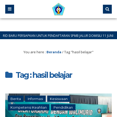
RU PERSIAPKAN UNTUK PENDAFTARAN SPMB JALUR DOMISILI 11 JUNI 2026 SAMP
You are here :
Beranda
/
Tag "hasil belajar"
Tag : hasil belajar
Berita
Informasi
Kesiswaan
Kompetensi Keahlian
Pendidikan