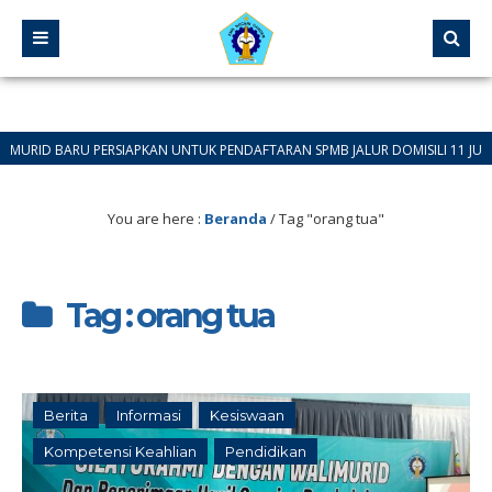
 BARU PERSIAPKAN UNTUK PENDAFTARAN SPMB JALUR DOMISILI 11 JUNI 2026 S
You are here :
Beranda
/
Tag "orang tua"
Tag : orang tua
Berita
Informasi
Kesiswaan
Kompetensi Keahlian
Pendidikan