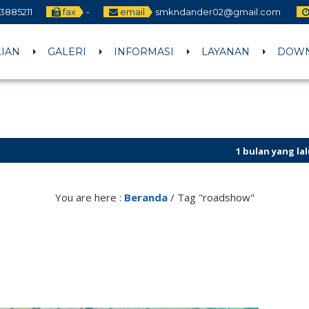
3885211
fax
-
email
smkndander02@gmail.com
LIAN
GALERI
INFORMASI
LAYANAN
DOW
1 bulan yang lalu
/ CALON MUR
You are here :
Beranda
/
Tag "roadshow"