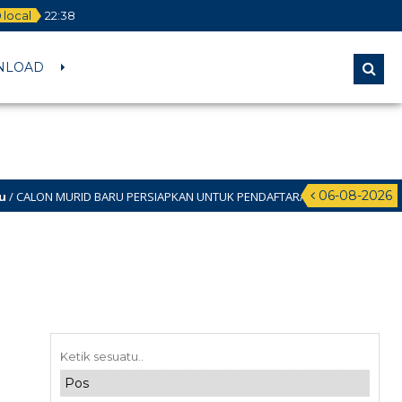
local
22
:
38
NLOAD
06-08-2026
ID BARU PERSIAPKAN UNTUK PENDAFTARAN SPMB JALUR DOMISILI 11 JUNI 2