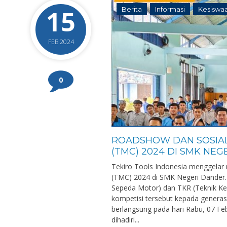
15
Berita
Informasi
Kesiswa
FEB 2024
0
ROADSHOW DAN SOSIAL
(TMC) 2024 DI SMK NE
Tekiro Tools Indonesia menggelar 
(TMC) 2024 di SMK Negeri Dander. K
Sepeda Motor) dan TKR (Teknik K
kompetisi tersebut kepada generas
berlangsung pada hari Rabu, 07 Fe
dihadiri...