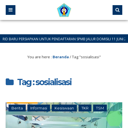
U PERSIAPKAN UNTUK PENDAFTARAN SPMB JALUR DOMISILI 11 JUNI 2026 SAMPA
You are here :
Beranda
/
Tag "sosialisasi"
Tag : sosialisasi
Berita
Informasi
Kesiswaan
TKR
TSM