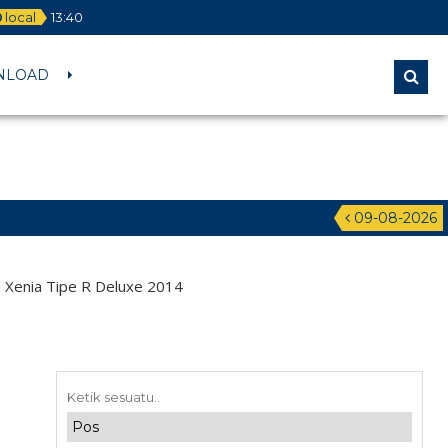
local
13
:
40
NLOAD
09-08-2026
Xenia Tipe R Deluxe 2014