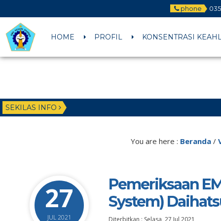
phone
035
HOME
PROFIL
KONSENTRASI KEAH
SEKILAS INFO
You are here :
Beranda
/
Pemeriksaan E
27
System) Daihats
JUL 2021
Diterbitkan :
Selasa, 27 Jul 2021