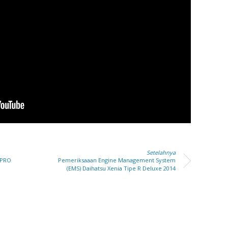
Setelahnya
 PRO
Pemeriksaaan Engine Management System
(EMS) Daihatsu Xenia Tipe R Deluxe 2014