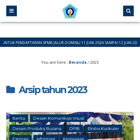
N SPMB JALUR DOMISILI 11 JUNI 2026 SAMPAI 12 JUNI 2026
You are here :
Beranda
/
2023
Arsip tahun 2023
Berita
Desain Komunikasi Visual
Desain Produksi Busana
DPIB
Ekstra Kurikuler
Farmasi
Informasi
Kesiswaan