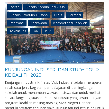
Berita
Desain Komunikasi Visual
Desain Produksi Busana
DPIB
Farmasi
Informasi
Kesiswaan
Kompetensi Keahlian
Teknik Las
TKR
TSM
KUNJUNGAN INDUSTRI DAN STUDY TOUR
KE BALI TH.2023
Kunjungan Industri ( KI ) atau Visit Industrial adalah merupakan
salah satu jenis kegiatan pembelajaran di luar lingkungan
sekolah untuk menambah wawasan siswa dan untuk melihat
secara langsung suasana/kondisi industri yang sesuai dengan
program keahlian masing-masing. SMK Negeri Dander
memiliki program tahunan yakni Kunjungan Industri guna untuk