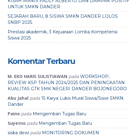
KISAH MANIS FADLY ALBERTO DAN DAMPAK POSITIF
UNTUK SMKN DANDER
SEJARAH BARU, 8 SISWA SMKN DANDER LOLOS
SNBP 2025
Prestasi akademik, 3 Kejuaraan Lomba Kompetensi
Siswa 2025
Komentar Terbaru
M. EKO HARIS SULISTIAWAN
pada
WORKSHOP,
REVIEW KSP TAHUN 2024/2025 DAN PENINGKATAN
KUALITAS GTK SMK NEGERI DANDER BOJONEGORO
Abu Jahal
pada
15 Karya Lukis Mural Siswa/Siswi SMKN
Dander
Paino
pada
Mengemban Tugas Baru
Suyetno
pada
Mengemban Tugas Baru
pada
siska dewi
MONITORING DOKUMEN