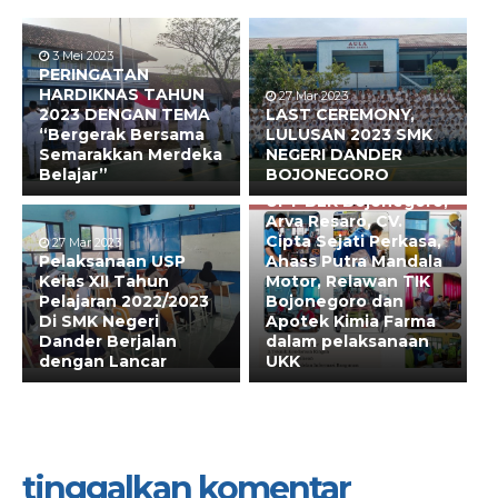
3 Mei 2023
PERINGATAN
HARDIKNAS TAHUN
27 Mar 2023
6 Mar 2023
2023 DENGAN TEMA
LAST CEREMONY,
SMK Negeri Dander
“Bergerak Bersama
LULUSAN 2023 SMK
bekerjasama dengan
Semarakkan Merdeka
NEGERI DANDER
PT. Daihatsu
Belajar”
BOJONEGORO
Kharisma Sejahtera,
UPT BLK Bojonegoro,
Arva Resaro, CV.
Cipta Sejati Perkasa,
27 Mar 2023
Pelaksanaan USP
Ahass Putra Mandala
Kelas XII Tahun
Motor, Relawan TIK
Pelajaran 2022/2023
Bojonegoro dan
Di SMK Negeri
Apotek Kimia Farma
Dander Berjalan
dalam pelaksanaan
dengan Lancar
UKK
tinggalkan komentar