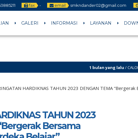
3885211
fax
-
email
smkndander02@gmail.com
LIAN
GALERI
INFORMASI
LAYANAN
DOW
1 bulan yang lalu
/ CALON MURID BARU P
INGATAN HARDIKNAS TAHUN 2023 DENGAN TEMA “Bergerak Ber
RDIKNAS TAHUN 2023
Bergerak Bersama
deka Belajar”