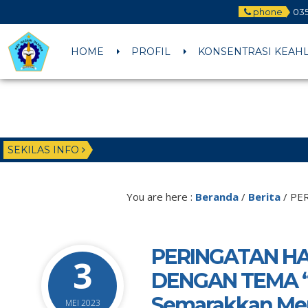
phone
035
HOME
PROFIL
KONSENTRASI KEAH
SEKILAS INFO
You are here :
Beranda
/
Berita
/
PER
PERINGATAN HA
3
DENGAN TEMA “
Semarakkan Mer
MEI 2023