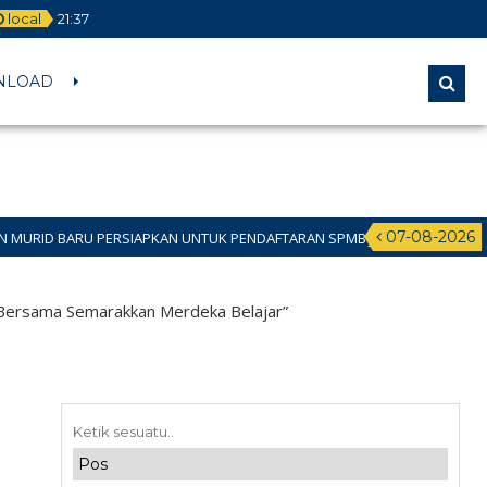
local
21
:
37
NLOAD
07-08-2026
ERSIAPKAN UNTUK PENDAFTARAN SPMB JALUR DOMISILI 11 JUNI 2026 SAMPAI
sama Semarakkan Merdeka Belajar”