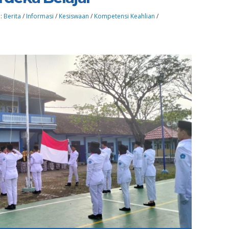
 :
Berita
/
Informasi
/
Kesiswaan
/
Kompetensi Keahlian
/