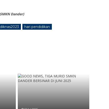
s SMKN Dander)
rdiknas2023
hari pendidikan