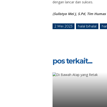
dengan lancar dan sukses.
(Sulistyo Mei J, S.Pd, Tim Huma
2 Mei 2023
halal bihalal
ha
pos terkait...