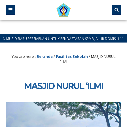
URID BARU PERSIAPKAN UNTUK PENDAFTARAN SPMB JALUR DOMISILI 11 JUNI 202
You are here :
Beranda
/
Fasilitas Sekolah
/
MASJID NURUL
‘ILMI
MASJID NURUL ‘ILMI