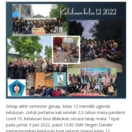
Setiap akhir semester genap, kelas 12 memiliki agenda
kelulusan. Untuk pertama kali setelah 2,5 tahun masa pandemi
covid 19, kelulusan bisa dilakukan secara tatap muka. Tepat
pada jumat 3 Juni 2022, pukul 13.00 SMK Negeri Dander
mengumumkan kelulusan bagi seluruh siswa/i kelas 12.