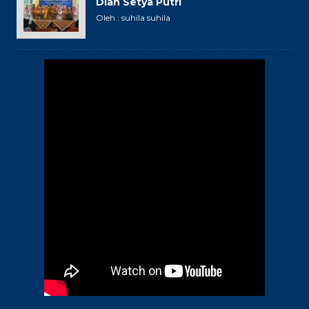
Dian Setya Putri
Oleh : suhila suhila