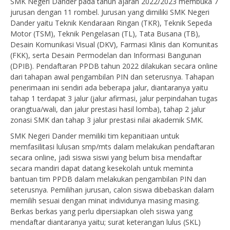
SMK Negeri Dander pada tahun ajaran 2022/2023 membuka 7
jurusan dengan 11 rombel. Jurusan yang dimiliki SMK Negeri
Dander yaitu Teknik Kendaraan Ringan (TKR), Teknik Sepeda
Motor (TSM), Teknik Pengelasan (TL), Tata Busana (TB),
Desain Komunikasi Visual (DKV), Farmasi Klinis dan Komunitas
(FKK), serta Desain Permodelan dan Informasi Bangunan
(DPIB). Pendaftaran PPDB tahun 2022 dilakukan secara online
dari tahapan awal pengambilan PIN dan seterusnya. Tahapan
penerimaan ini sendiri ada beberapa jalur, diantaranya yaitu
tahap 1 terdapat 3 jalur (jalur afirmasi, jalur perpindahan tugas
orangtua/wali, dan jalur prestasi hasil lomba), tahap 2 jalur
zonasi SMK dan tahap 3 jalur prestasi nilai akademik SMK.
SMK Negeri Dander memiliki tim kepanitiaan untuk
memfasilitasi lulusan smp/mts dalam melakukan pendaftaran
secara online, jadi siswa siswi yang belum bisa mendaftar
secara mandiri dapat datang kesekolah untuk meminta
bantuan tim PPDB dalam melakukan pengambilan PIN dan
seterusnya. Pemilihan jurusan, calon siswa dibebaskan dalam
memilih sesuai dengan minat individunya masing masing.
Berkas berkas yang perlu dipersiapkan oleh siswa yang
mendaftar diantaranya yaitu; surat keterangan lulus (SKL)