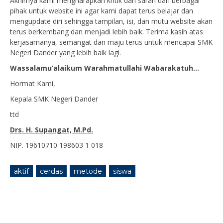
Akhirnya kami mengharapkan kritik dan saran dari berbagai
pihak untuk website ini agar kami dapat terus belajar dan
mengupdate diri sehingga tampilan, isi, dan mutu website akan
terus berkembang dan menjadi lebih baik. Terima kasih atas
kerjasamanya, semangat dan maju terus untuk mencapai SMK
Negeri Dander yang lebih baik lagi.
Wassalamu’alaikum
Warahmatullahi Wabarakatuh…
Hormat Kami,
Kepala SMK Negeri Dander
ttd
Drs. H. Supangat, M.Pd.
NIP. 19610710 198603 1 018
aktif
cerdas
metode
siswa