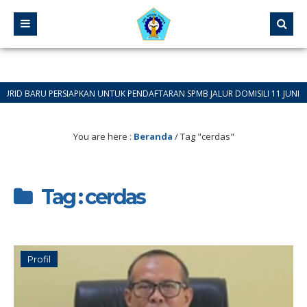
ARU PERSIAPKAN UNTUK PENDAFTARAN SPMB JALUR DOMISILI 11 JUNI 2026 SAM
You are here :
Beranda
/
Tag "cerdas"
Tag : cerdas
Profil