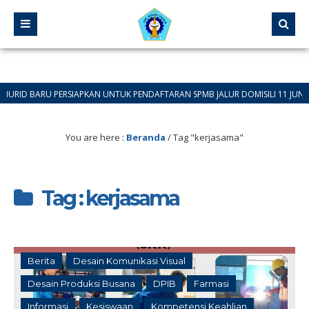
BARU PERSIAPKAN UNTUK PENDAFTARAN SPMB JALUR DOMISILI 11 JUNI 2026 SA
You are here :
Beranda
/
Tag "kerjasama"
Tag : kerjasama
Berita
Desain Komunikasi Visual
Desain Produksi Busana
DPIB
Farmasi
Informasi
Kesiswaan
Kompetensi Keahlian