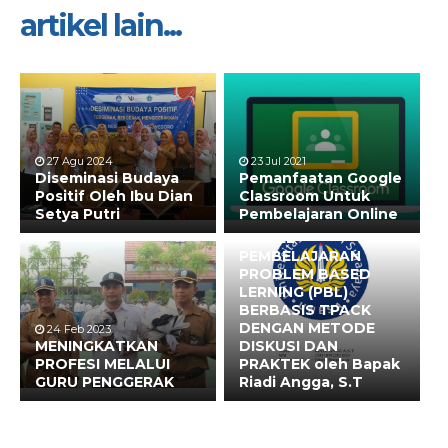
artikel lain...
8 Mar 2024
PENINGKATAN HASIL
BELAJAR PESERTA
DIDIK PADA MATERI
TEKNIK PENGELASAN
CACAT PENGELASAN
27 Agu 2024
23 Jul 2021
DI SMK NEGERI
Diseminasi Budaya
Pemanfaatan Google
DANDER
Positif Oleh Ibu Dian
Classroom Untuk
BOJONEGORO
Setya Putri
Pembelajaran Online
MENGGUNAKAN
MODEL
PEMBELAJARAN
PROBLEM BASED
LERNING (PBL)
BERBASIS TPACK
DENGAN METODE
24 Feb 2023
MENINGKATKAN
DISKUSI DAN
PROFESI MELALUI
PRAKTEK oleh Bapak
GURU PENGGERAK
Riadi Angga, S.T