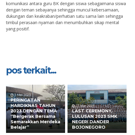
komunikasi antara guru BK dengan siswa sebagaimana siswa
dengan teman sebayanya sehingga muncul kebersamaan,
dukungan dan keakraban/perhatian satu sama lain sehingga
timbul perasaan nyaman dan menumbuhkan sikap mental
yang positif.
pos terkait...
3 Mei 2023
PERINGATAN
HARDIKNAS TAHUN
27 Mar 2023
6 Mar 2023
2023 DENGAN TEMA
LAST CEREMONY,
SMK Negeri Dander
“Bergerak Bersama
LULUSAN 2023 SMK
bekerjasama dengan
Semarakkan Merdeka
NEGERI DANDER
PT. Daihatsu
Belajar”
BOJONEGORO
Kharisma Sejahtera,
UPT BLK Bojonegoro,