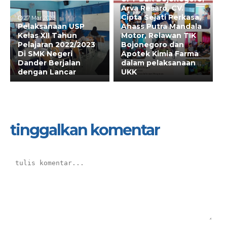
Arva Resaro, CV.
Cipta Sejati Perkasa,
27 Mar 2023
Pelaksanaan USP
Ahass Putra Mandala
Kelas XII Tahun
Motor, Relawan TIK
Pelajaran 2022/2023
Bojonegoro dan
Di SMK Negeri
Apotek Kimia Farma
Dander Berjalan
dalam pelaksanaan
dengan Lancar
UKK
tinggalkan komentar