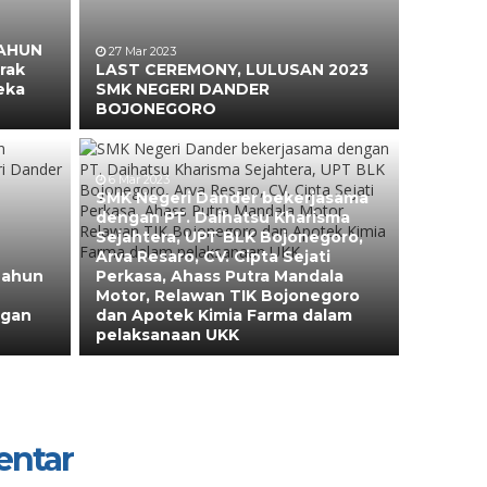
TAHUN
27 Mar 2023
rak
LAST CEREMONY, LULUSAN 2023
eka
SMK NEGERI DANDER
BOJONEGORO
6 Mar 2023
SMK Negeri Dander bekerjasama
dengan PT. Daihatsu Kharisma
Sejahtera, UPT BLK Bojonegoro,
Arva Resaro, CV. Cipta Sejati
Tahun
Perkasa, Ahass Putra Mandala
Motor, Relawan TIK Bojonegoro
ngan
dan Apotek Kimia Farma dalam
pelaksanaan UKK
entar