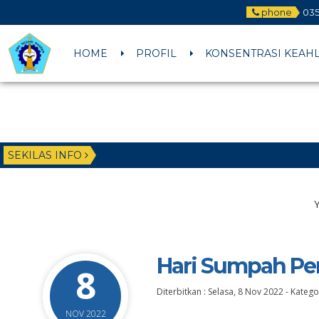
phone
035
HOME
PROFIL
KONSENTRASI KEAH
SEKILAS INFO
Hari Sumpah P
8
Diterbitkan :
Selasa, 8 Nov 2022
-
Kategor
NOV 2022