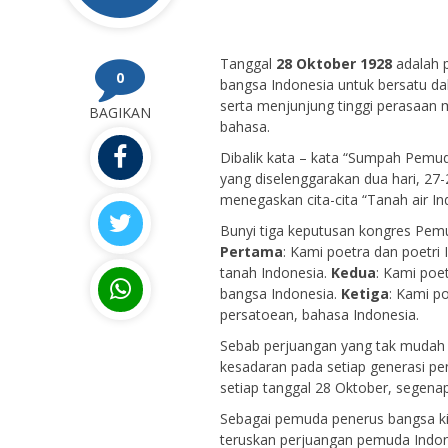
Tanggal
28 Oktober 1928
adalah p
0
bangsa Indonesia untuk bersatu d
serta menjunjung tinggi perasaan 
BAGIKAN
bahasa.
Dibalik kata – kata “Sumpah Pemud
yang diselenggarakan dua hari, 27-
menegaskan cita-cita “Tanah air In
Bunyi tiga keputusan kongres Pem
Pertama
: Kami poetra dan poetr
tanah Indonesia.
Kedua
: Kami poe
bangsa Indonesia.
Ketiga
: Kami p
persatoean, bahasa Indonesia.
Sebab perjuangan yang tak mudah in
kesadaran pada setiap generasi pen
setiap tanggal 28 Oktober, segen
Sebagai pemuda penerus bangsa ki
teruskan perjuangan pemuda Indone