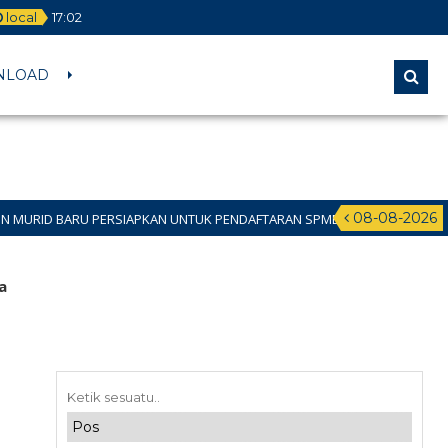
local
17
:
02
NLOAD
08-08-2026
SIAPKAN UNTUK PENDAFTARAN SPMB JALUR DOMISILI 11 JUNI 2026 SAMPAI 1
a