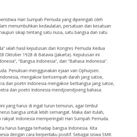
eristiwa Hari Sumpah Pemuda yang diperingati oleh
alam menumbuhkan kedaulatan, persatuan dan kesatuan
maupun sikap tentang satu nusa, satu bangsa dan satu
a” ialah hasil keputusan dari Kongres Pemuda Kedua
28 Oktober 1928 di Batavia (Jakarta). Keputusan ini
donesia”, “Bangsa Indonesia”, dan “Bahasa Indonesia”.
uda. Penulisan menggunakan ejaan van Ophuijsen.
i Indonesia, mengakoe bertoempah darah jang satoe,
tra dan poetri Indonesia mengakoe berbangsa jang satoe,
oetra dan poetri Indonesia mendjoendjoeng bahasa
i yang harus di ingat turun temurun, agar timbul
erus bangsa untuk lebih semangat. Maka dari itulah,
ap rakyat Indonesia memperingati Hari Sumpah Pemuda.
ta harus bangga terhadap bangsa Indonesia. Kita
sia dengan cara berperilaku positif. Sebagai siswa SMK