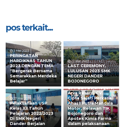
pos terkait...
3 Mei 2023
PERINGATAN
HARDIKNAS TAHUN
27 Mar 2023
6 Mar 2023
2023 DENGAN TEMA
LAST CEREMONY,
SMK Negeri Dander
“Bergerak Bersama
LULUSAN 2023 SMK
bekerjasama dengan
Semarakkan Merdeka
NEGERI DANDER
PT. Daihatsu
Belajar”
BOJONEGORO
Kharisma Sejahtera,
UPT BLK Bojonegoro,
Arva Resaro, CV.
Cipta Sejati Perkasa,
27 Mar 2023
Pelaksanaan USP
Ahass Putra Mandala
Kelas XII Tahun
Motor, Relawan TIK
Pelajaran 2022/2023
Bojonegoro dan
Di SMK Negeri
Apotek Kimia Farma
Dander Berjalan
dalam pelaksanaan