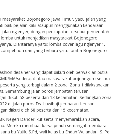
agi masyarakat Bojonegoro Jawa Timur, yaitu jalan yang
wati baik pejalan kaki ataupun menggunakan kendaraan.
jalan nglenyer, dengan pencapaian tersebut pemerintah
 lomba untuk menjadikan masyarakat Bojonegoro
ryanya. Diantaranya yaitu; lomba cover lagu nglenyer 1,
competition dan yang terbaru yaitu lomba Bojonegoro
hion desainer yang dapat diikuti oleh perwakilan putra
/SMK/MA/sederajat atau masayarakat bojonegoro secara
6 peserta yang terbagi dalam 2 zona. Zona 1 dilaksanakan
Ds. Semambung jalan poros jembatan terusan
n diikuti 58 peserta dari 13 kecamatan. Sedangkan zona
22 di jalan poros Ds. Luwihaji jembatan terusan
an diikuti oleh 68 peserta dari 15 kecamatan.
SMK Negeri Dander ikut serta menyemarakkan acara,
sana. Mereka membuat karya penuh semangat membara
sana bu Yatik, S.Pd, wali kelas bu Endah Wulandari, S. Pd