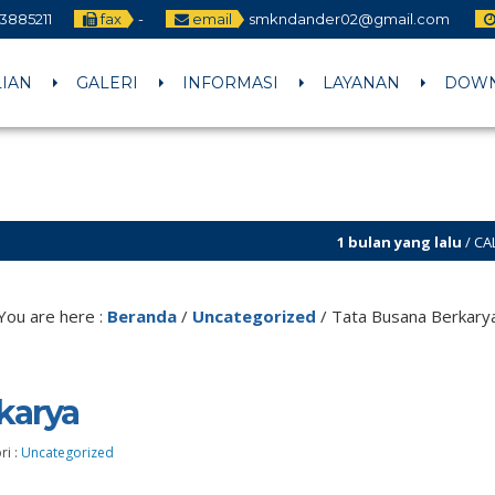
3885211
fax
-
email
smkndander02@gmail.com
LIAN
GALERI
INFORMASI
LAYANAN
DOW
1 bulan yang lalu
/ CALON MURID BARU 
You are here :
Beranda
/
Uncategorized
/
Tata Busana Berkary
karya
ri :
Uncategorized