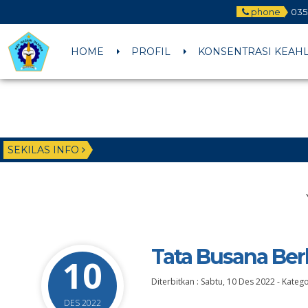
phone
035
HOME
PROFIL
KONSENTRASI KEAH
SEKILAS INFO
Tata Busana Ber
10
Diterbitkan :
Sabtu, 10 Des 2022
-
Katego
DES 2022