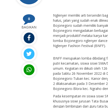
Nglenyer memliki arti tersendiri b
0
halus, jalan yang sudah enak dile
Bojonegoro sudah memiliki banyak 
BAGIKAN
Bojonegoro mengadakan berbagai
menjadi produktif melalui karya ka
lomba Bojonegoro nglenyer dance 
Nglenyer Fashion Festival (BNFF).
BNFF merupakan lomba dibidang fas
putri kecamatan, siswa siswi SMA
umum. Kegiatan ini diikuti oleh 12
pada Sabtu 26 November 2022 di 
Bojonegoro-Tuban kec. Kanor denga
2 dilaksanakan pada 3 Desember 20
Bojonegoro-Blora kec. Ngraho deng
Pada kesempatan ini siswa siswi 
khususnya siswi jurusan Tata Bu
dengan bimbingan dari guru tata bu