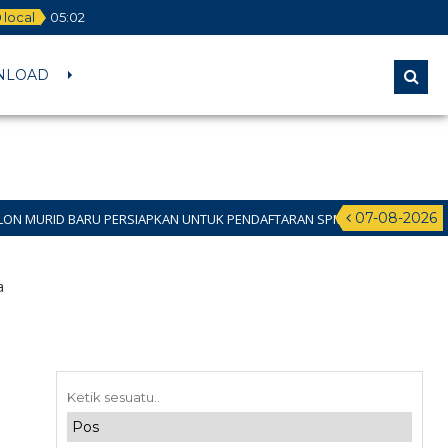
local
05
:
02
NLOAD
07-08-2026
PERSIAPKAN UNTUK PENDAFTARAN SPMB JALUR DOMISILI 11 JUNI 2026 SAMPA
a