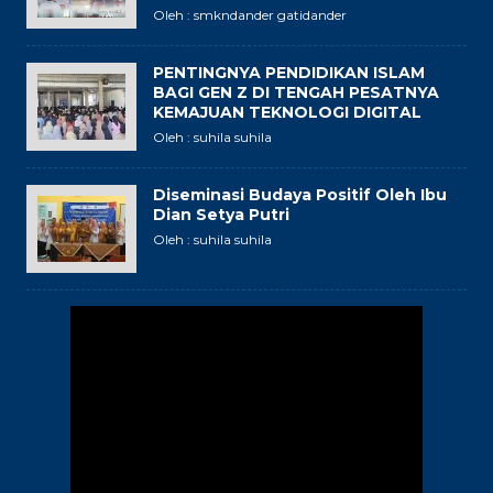
Oleh : smkndander gatidander
PENTINGNYA PENDIDIKAN ISLAM
BAGI GEN Z DI TENGAH PESATNYA
KEMAJUAN TEKNOLOGI DIGITAL
Oleh : suhila suhila
hari pramuka ke 64
podcast bersama kadisdik
Diseminasi Budaya Positif Oleh Ibu
jatim
Dian Setya Putri
Oleh : suhila suhila
peresmian podcast gati
kunjungan kepala dinas
siar dan agen jatim
pendidikan provinsi jawa
timur