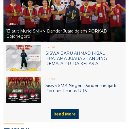
nama :
13 atlit Murid SMKN Dander Juara dalam PORKAB
Bojonegoro
nama :
SISWA BARU AHMAD IKBAL
PRATAMA JUARA 2 TANDING
REMAJA PUTRA KELAS A
nama :
Siswa SMK Negeri Dander menjadi
Pemain Timnas U-16
Read More