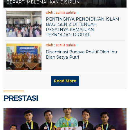
BERARTI MELEMAHKAN DISIPLIN
15 OKT 2024
15 OKT 2024
oleh : suhila suhila
PENTINGNYA PENDIDIKAN ISLAM
BAGI GEN Z DI TENGAH
PESATNYA KEMAJUAN
TEKNOLOGI DIGITAL
oleh : suhila suhila
Diseminasi Budaya Positif Oleh Ibu
Dian Setya Putri
10 OKT 2023
17 APR 2023
Read More
PRESTASI
17 APR 2023
9 MAR 2023